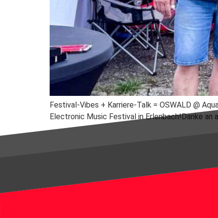
Festival-Vibes + Karriere-Talk = OSWALD @ Aqua
Electronic Music Festival in Erlenbach!Danke an a