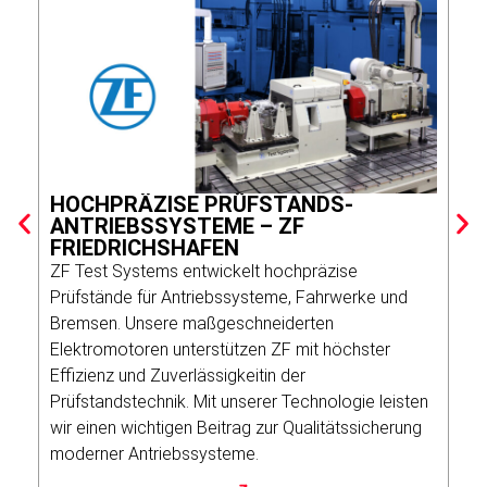
SC
HOCHPRÄZISE PRÜFSTANDS-
PR
ANTRIEBSSYSTEME – ZF
FRIEDRICHSHAFEN
Mit
ZF Test Systems entwickelt hochpräzise
(Ro
Prüfstände für Antriebssysteme, Fahrwerke und
Gen
Bremsen. Unsere maßgeschneiderten
gel
Elektromotoren unterstützen ZF mit höchster
PTI
Effizienz und Zuverlässigkeitin der
Bin
Prüfstandstechnik. Mit unserer Technologie leisten
auf
wir einen wichtigen Beitrag zur Qualitätssicherung
Por
moderner Antriebssysteme.
Fäh