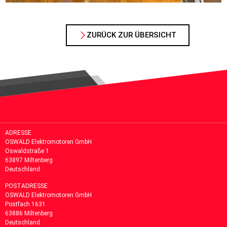
ZURÜCK ZUR ÜBERSICHT
ADRESSE
OSWALD Elektromotoren GmbH
Oswaldstraße 1
63897 Miltenberg
Deutschland
POSTADRESSE
OSWALD Elektromotoren GmbH
Postfach 1631
63886
Miltenberg
Deutschland