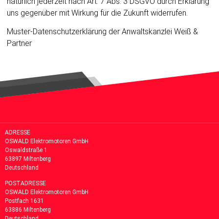
natürlich jederzeit nach Art. 7 Abs. 3 DSGVO durch Erklärung
uns gegenüber mit Wirkung für die Zukunft widerrufen.
Muster-Datenschutzerklärung
der
Anwaltskanzlei Weiß &
Partner
ADRESSE
OSWALD Elektromotoren GmbH
Oswaldstraße 1
63897 Miltenberg
Deutschland
POSTADRESSE
OSWALD Elektromotoren GmbH
Postfach 1631
63886
Miltenberg
Deutschland